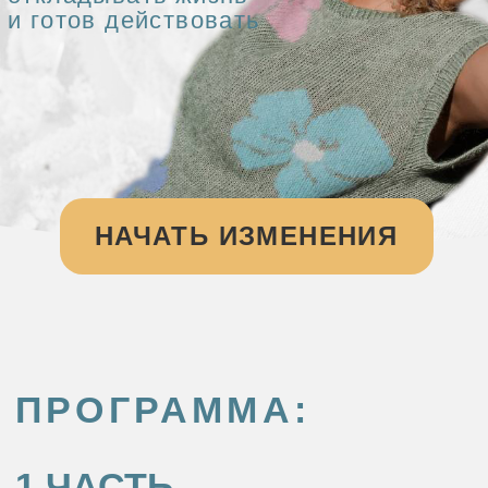
НАЧАТЬ ИЗМЕНЕНИЯ
ПРОГРАММА:
1 ЧАСТЬ
Какую
соцсеть
выбрать
Как побороть
страх
продаж
Сколько
времени
тратить
на контент
Через какие
инструменты
продавать