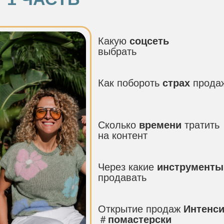
Открытие продаж
Интенсива
＃
помастерски
2 способа
заработать
уже
сегодня
2 ЧАСТЬ
Как быть, если:
я еще
не знаю
, что
продавать
я
не хочу
показывать
себя